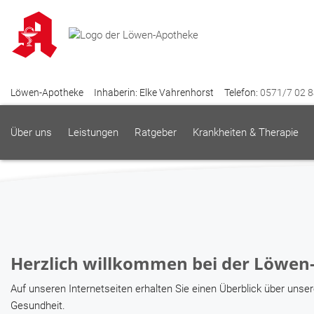
Gut leben mit Vorhofflimmern
Keine Chance dem Schlaganfall!
mehr lesen
Löwen-Apotheke
Inhaberin: Elke Vahrenhorst
Telefon:
0571/7 02 8
Über uns
Leistungen
Ratgeber
Krankheiten & Therapie
Herzlich willkommen bei der Löwen-
Auf unseren Internetseiten erhalten Sie einen Überblick über uns
Gesundheit.