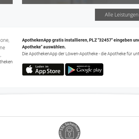
BKK Hausapotheke, Barmer Hausapotheke
Alle Leistungen
Haarmineralanalyse (aktionsweise)
Hausapothekenmodelle
Kundenkarte, Parkplatz vorhanden
one,
ApothekenApp gratis installieren, PLZ "32457" eingeben un
Apotheke" auswählen.
one
Die ApothekenApp der Löwen-Apotheke - die Apotheke für un
,
theken