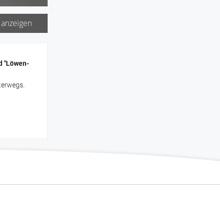
 anzeigen
d "Löwen-
terwegs.