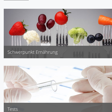
Schwerpunkt Ernährung
Akne, Cholesterin, Diabetes
Gicht, Neurodermitis
Schwangerschaft, Senioren
Stillzeit, Übergewicht
Tests