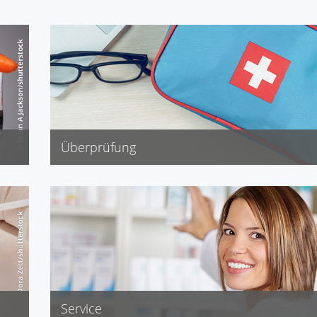
Überprüfung
Erste-Hilfe-Schrank
Hausapotheke
Kfz-Verbandkasten
Reiseapotheke
Service