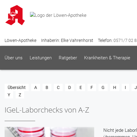
Löwen-Apotheke
Inhaberin: Elke Vahrenhorst
Telefon:
0571/7 02 8
Über uns
Leistungen
Ratgeber
Krankheiten & Therapie
Übersicht
A
B
C
D
E
F
G
H
I
J
Y
Z
IGeL-Laborchecks von A-Z
Nicht jede Labor