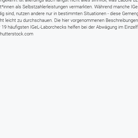
kehrt ist allerdings auch längst nicht alles sinnvoll, was Labore bz
t*innen als Selbstzahlerleistungen vermarkten. Während manche IG
dig sind, nutzen andere nur in bestimmten Situationen - diese Gemeng
icht leicht zu durchschauen. Die hier vorgenommenen Beschreibunge
19 häufigsten IGeL-Laborchecks helfen bei der Abwägung im Einzelfa
/Shutterstock.com