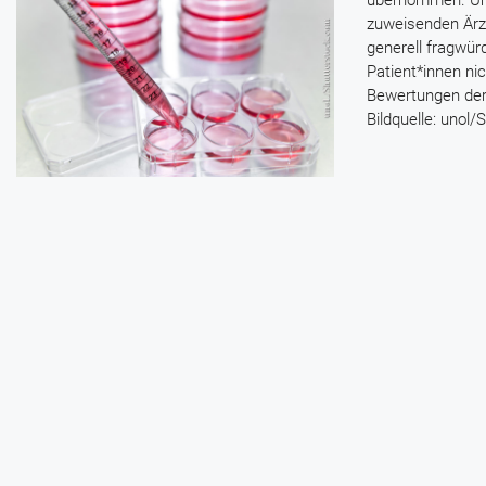
übernommen. Umge
zuweisenden Ärz
generell fragwür
Patient*innen n
Bewertungen der 
Bildquelle: unol